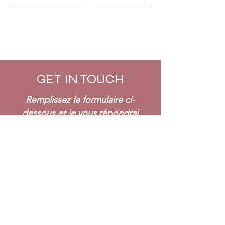
GABBY SKALAK
GET IN TOUCH
Remplissez le formulaire ci-
dessous et je vous répondrai
bientôt !
First Name
Last Name
Email